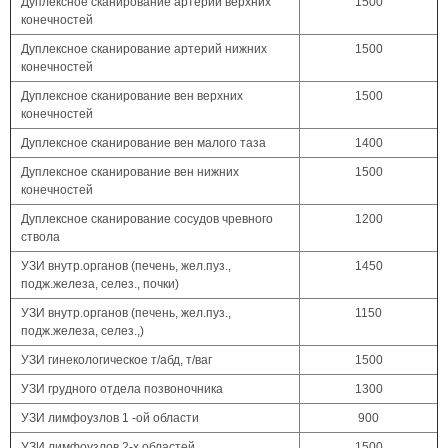
Дуплексное сканирование артерий верхних
1500
конечностей
Дуплексное сканирование артерий нижних
1500
конечностей
Дуплексное сканирование вен верхних
1500
конечностей
Дуплексное сканирование вен малого таза
1400
Дуплексное сканирование вен нижних
1500
конечностей
Дуплексное сканирование сосудов чревного
1200
ствола
УЗИ внутр.органов (печень, жел.пуз.,
1450
подж.железа, селез., почки)
УЗИ внутр.органов (печень, жел.пуз.,
1150
подж.железа, селез.,)
УЗИ гинекологическое т/абд, т/ваг
1500
УЗИ грудного отдела позвоночника
1300
УЗИ лимфоузлов 1 -ой области
900
УЗИ лимфоузлов 2-х областей
1500