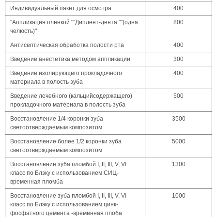
Индивидуальный пакет для осмотра
400
"Аппликация плёнкой ""Диплент-дента ""(одна
800
челюсть)"
Антисептическая обработка полости рта
400
Введение анестетика методом аппликации
300
Введение изолирующего прокладочного
400
материала в полость зуба
Введение лечебного (кальцийсодержащего)
500
прокладочного материала в полость зуба
Восстановление 1/4 коронки зуба
3500
светоотверждаемым композитом
Восстановление более 1/2 коронки зуба
5000
светоотверждаемым композитом
Восстановление зуба пломбой I, II, III, V, VI
1300
класс по Блэку с использованием СИЦ-
временная пломба
Восстановление зуба пломбой I, II, III, V, VI
1000
класс по Блэку с использованием цинк-
фосфатного цемента -временная плоба