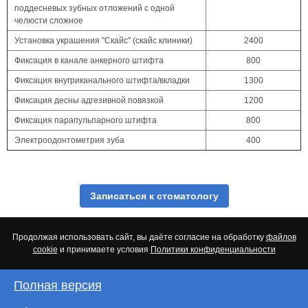
поддесневых зубных отложений с одной
челюсти сложное
Установка украшения "Скайс" (скайс клиники)
2400
Фиксация в канале анкерного штифта
800
Фиксация внугриканального штифта/вкладки
1300
Фиксация десны адгезивной повязкой
1200
Фиксация парапульпарного штифта
800
Электроодонтометрия зуба
400
Записаться к стоматологу
Продолжая использовать сайт, вы даёте согласие на обработку
файлов
cookie
и принимаете условия
Политики конфиденциальности
Полная версия