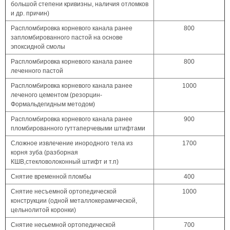
большой степени кривизны, наличия отломков
и др. причин)
Распломбировка корневого канала ранее
800
запломбированного пастой на основе
эпоксидной смолы
Распломбировка корневого канала ранее
800
леченного пастой
Распломбировка корневого канала ранее
1000
леченого цементом (резорцин-
Формальдегидным методом)
Распломбировка корневого канала ранее
900
пломбированного гуттаперчевыми штифтами
Сложное извлечение инородного тела из
1700
корня зуба (разборная
КШВ,стекловолоконный штифт и т.п)
Снятие временной пломбы
400
Снятие несъемной ортопедической
1000
конструкции (одной металлокерамической,
цельнолитой коронки)
Снятие несьемной ортопедической
700